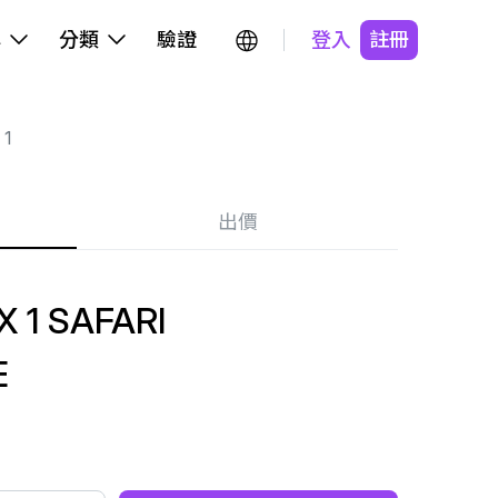
牌
分類
驗證
登入
註冊
 1
出價
 1 SAFARI
E