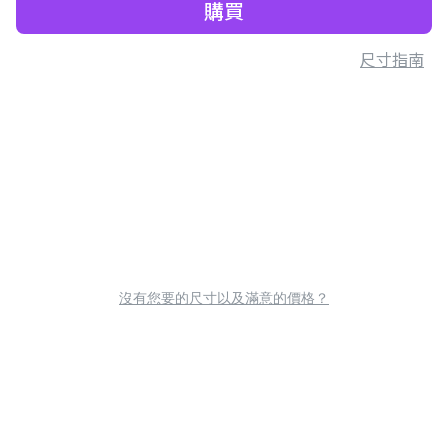
購買
尺寸指南
沒有您要的尺寸以及滿意的價格？