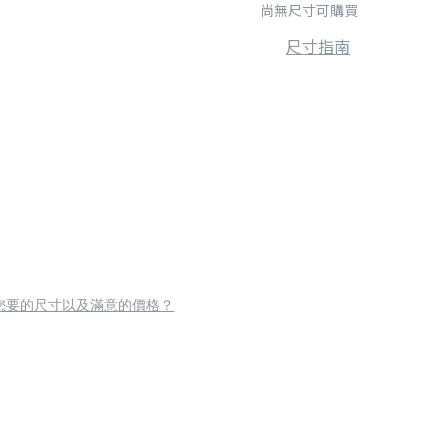
尚無尺寸可購買
尺寸指南
您要的尺寸以及滿意的價格？