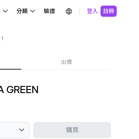
牌
分類
驗證
登入
註冊
 1
出價
CA GREEN
購買