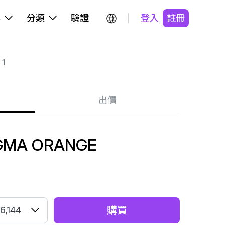
牌
分類
驗證
登入
註冊
 1
出價
AGMA ORANGE
購買
6,144