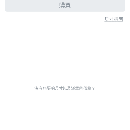
購買
尺寸指南
沒有您要的尺寸以及滿意的價格？