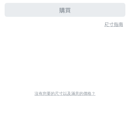
購買
尺寸指南
沒有您要的尺寸以及滿意的價格？