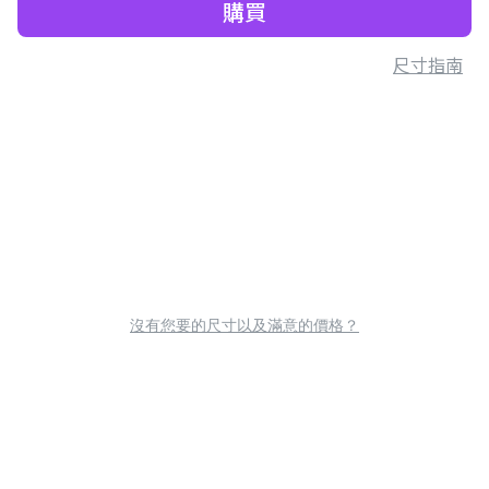
購買
尺寸指南
沒有您要的尺寸以及滿意的價格？