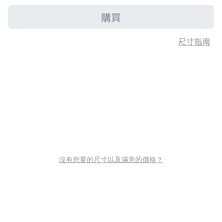
購買
尺寸指南
沒有您要的尺寸以及滿意的價格？