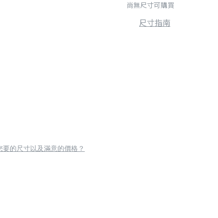
尚無尺寸可購買
尺寸指南
您要的尺寸以及滿意的價格？