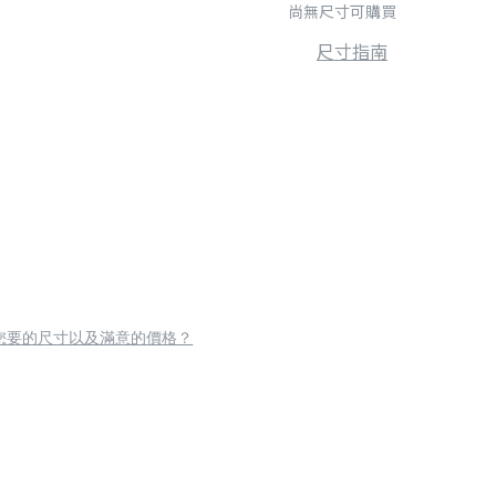
尚無尺寸可購買
尺寸指南
您要的尺寸以及滿意的價格？