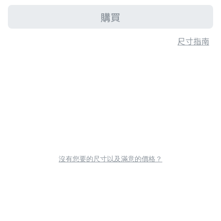
購買
尺寸指南
沒有您要的尺寸以及滿意的價格？