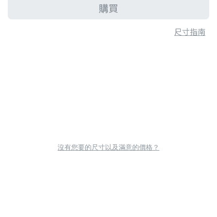
購買
尺寸指南
沒有您要的尺寸以及滿意的價格？