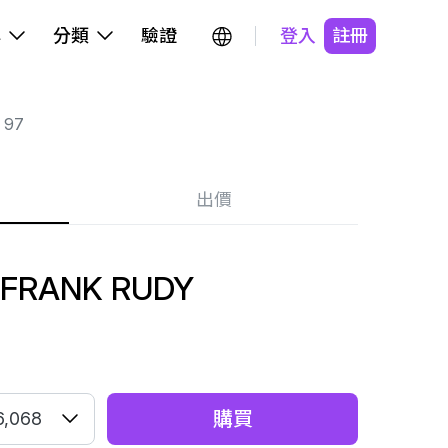
牌
分類
驗證
登入
註冊
 97
出價
. FRANK RUDY
購買
6,068