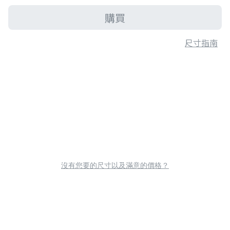
購買
尺寸指南
沒有您要的尺寸以及滿意的價格？