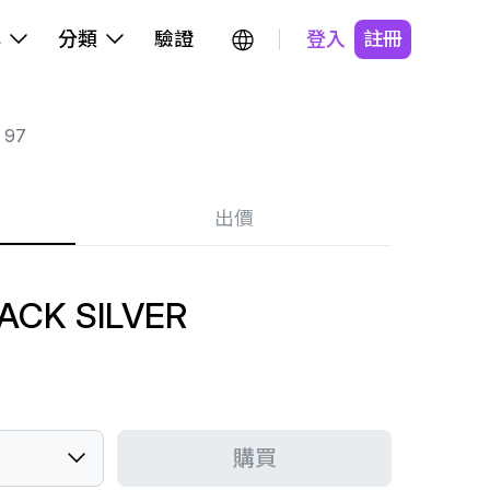
牌
分類
驗證
登入
註冊
 97
出價
LACK SILVER
購買