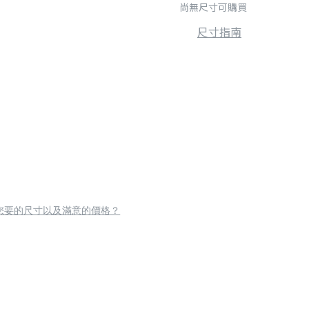
尚無尺寸可購買
尺寸指南
您要的尺寸以及滿意的價格？