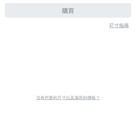
購買
尺寸指南
沒有您要的尺寸以及滿意的價格？