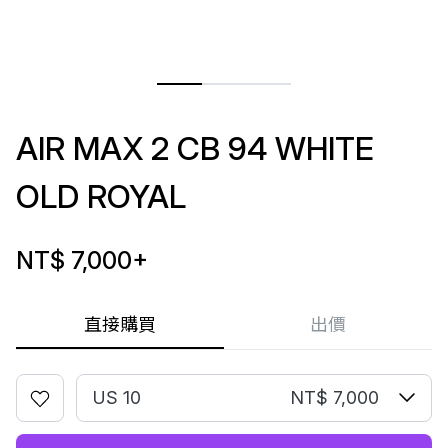
AIR MAX 2 CB 94 WHITE
OLD ROYAL
NT$ 7,000
+
直接購買
出價
US 10
NT$ 7,000