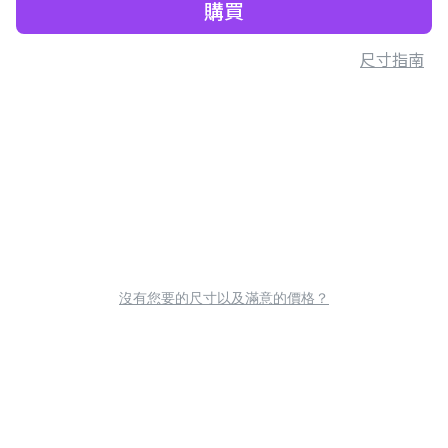
購買
尺寸指南
沒有您要的尺寸以及滿意的價格？