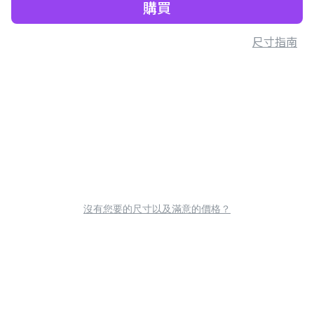
購買
尺寸指南
沒有您要的尺寸以及滿意的價格？