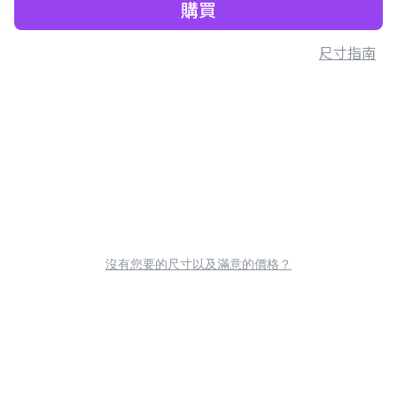
購買
尺寸指南
沒有您要的尺寸以及滿意的價格？