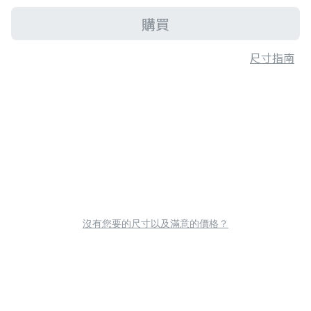
購買
尺寸指南
沒有您要的尺寸以及滿意的價格？