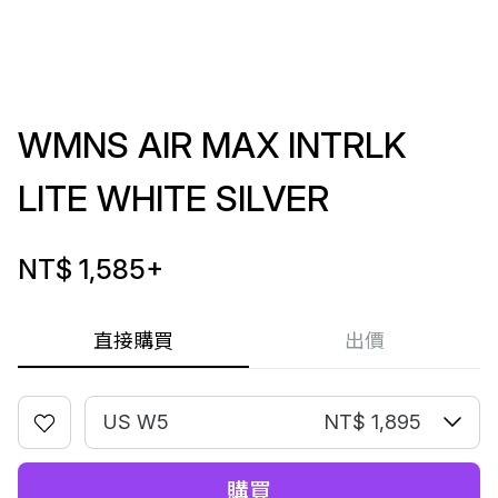
WMNS AIR MAX INTRLK
LITE WHITE SILVER
NT$ 1,585
+
直接購買
出價
US W5
NT$ 1,895
購買