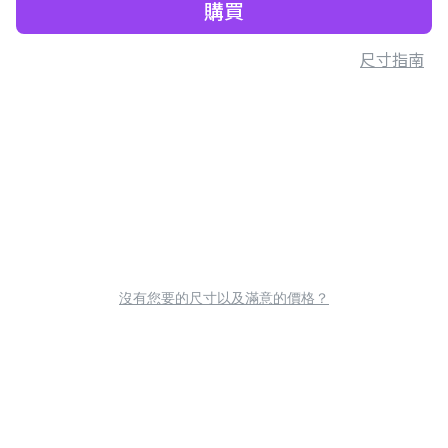
購買
尺寸指南
沒有您要的尺寸以及滿意的價格？