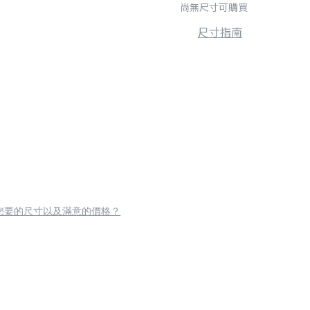
尚無尺寸可購買
尺寸指南
您要的尺寸以及滿意的價格？