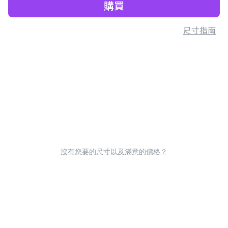
購買
尺寸指南
沒有您要的尺寸以及滿意的價格？