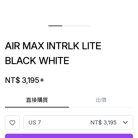
AIR MAX INTRLK LITE
BLACK WHITE
NT$ 3,195
+
直接購買
出價
US 7
NT$ 3,195