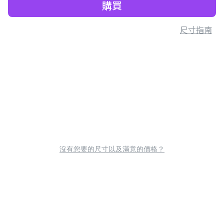
購買
尺寸指南
沒有您要的尺寸以及滿意的價格？