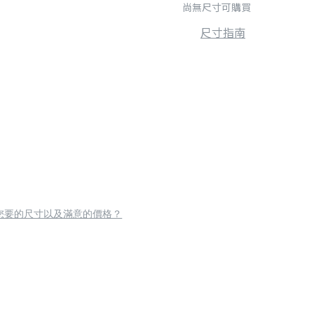
尚無尺寸可購買
尺寸指南
您要的尺寸以及滿意的價格？