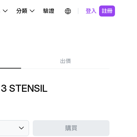
牌
分類
驗證
登入
註冊
出價
 3 STENSIL
購買