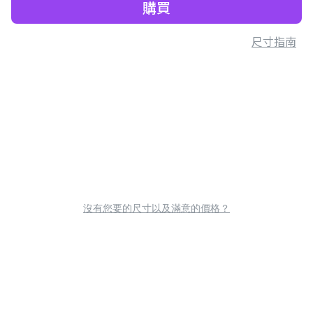
購買
尺寸指南
沒有您要的尺寸以及滿意的價格？