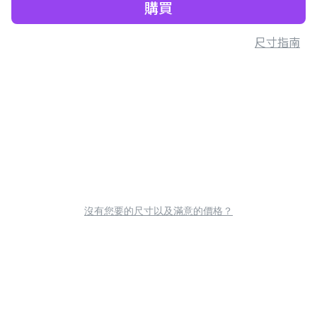
購買
尺寸指南
沒有您要的尺寸以及滿意的價格？