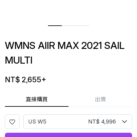
WMNS AIIR MAX 2021 SAIL
MULTI
NT$ 2,655
+
直接購買
出價
US W5
NT$ 4,996