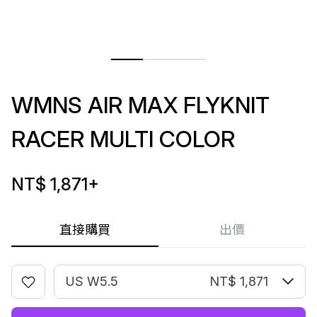
WMNS AIR MAX FLYKNIT
RACER MULTI COLOR
NT$ 1,871
+
直接購買
出價
US W5.5
NT$ 1,871