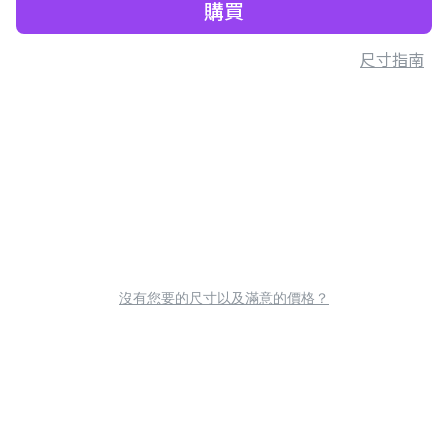
購買
尺寸指南
沒有您要的尺寸以及滿意的價格？