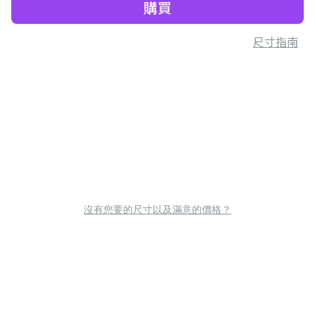
購買
尺寸指南
沒有您要的尺寸以及滿意的價格？