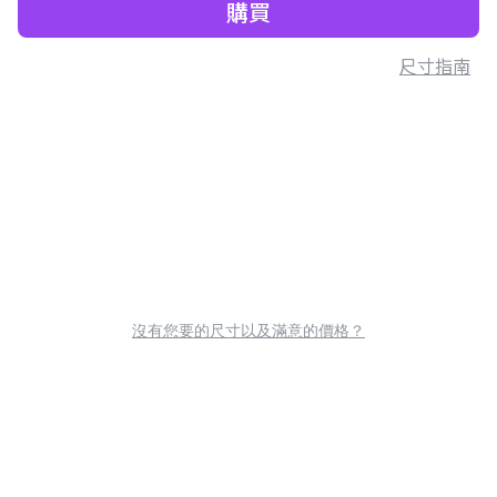
購買
尺寸指南
沒有您要的尺寸以及滿意的價格？