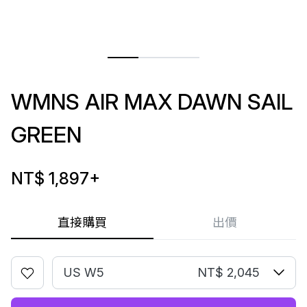
WMNS AIR MAX DAWN SAIL
GREEN
NT$ 1,897
+
直接購買
出價
US W5
NT$ 2,045