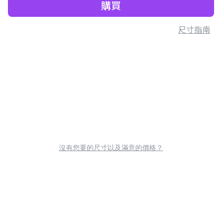
購買
尺寸指南
沒有您要的尺寸以及滿意的價格？