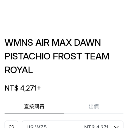
WMNS AIR MAX DAWN
PISTACHIO FROST TEAM
ROYAL
NT$ 4,271
+
直接購買
出價
US W7.5
NT$ 4,271