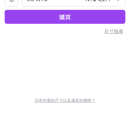
購買
尺寸指南
沒有您要的尺寸以及滿意的價格？