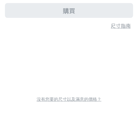
購買
尺寸指南
沒有您要的尺寸以及滿意的價格？