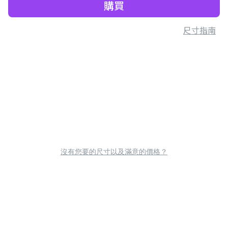
購買
尺寸指南
沒有您要的尺寸以及滿意的價格？