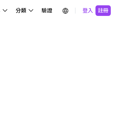
牌
分類
驗證
登入
註冊