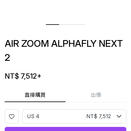
AIR ZOOM ALPHAFLY NEXT
2
NT$ 7,512
+
直接購買
出價
US 4
NT$ 7,512