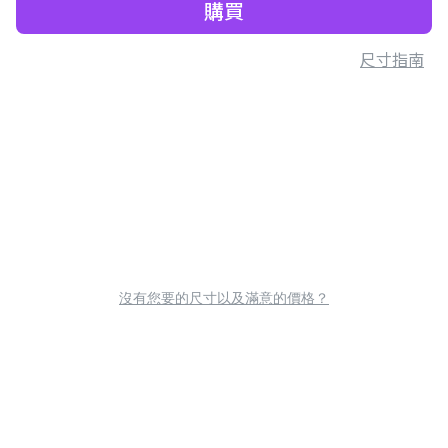
購買
尺寸指南
沒有您要的尺寸以及滿意的價格？