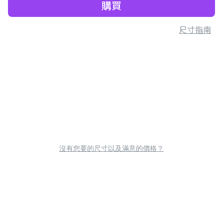
購買
尺寸指南
沒有您要的尺寸以及滿意的價格？