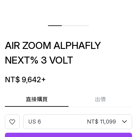
AIR ZOOM ALPHAFLY
NEXT% 3 VOLT
NT$ 9,642
+
直接購買
出價
US 6
NT$ 11,099