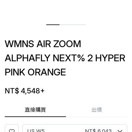
WMNS AIR ZOOM
ALPHAFLY NEXT% 2 HYPER
PINK ORANGE
NT$ 4,548
+
直接購買
出價
US W5
NT$ 6,043