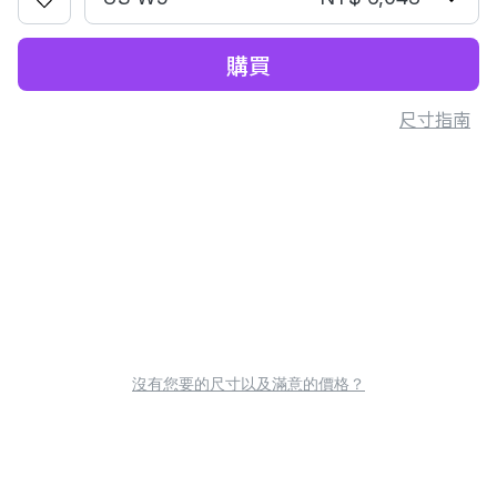
購買
尺寸指南
沒有您要的尺寸以及滿意的價格？