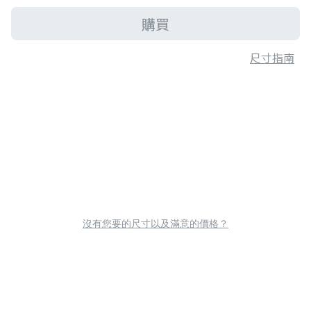
購買
尺寸指南
沒有您要的尺寸以及滿意的價格？