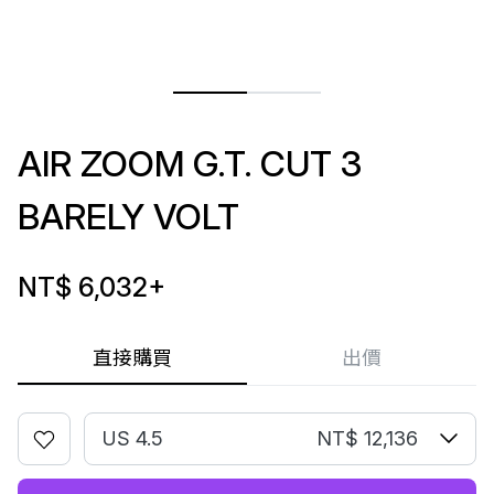
AIR ZOOM G.T. CUT 3
BARELY VOLT
NT$ 6,032
+
直接購買
出價
US 4.5
NT$ 12,136