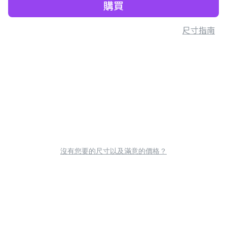
購買
尺寸指南
沒有您要的尺寸以及滿意的價格？