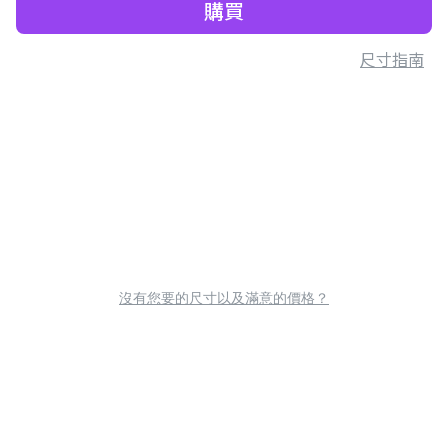
購買
尺寸指南
沒有您要的尺寸以及滿意的價格？