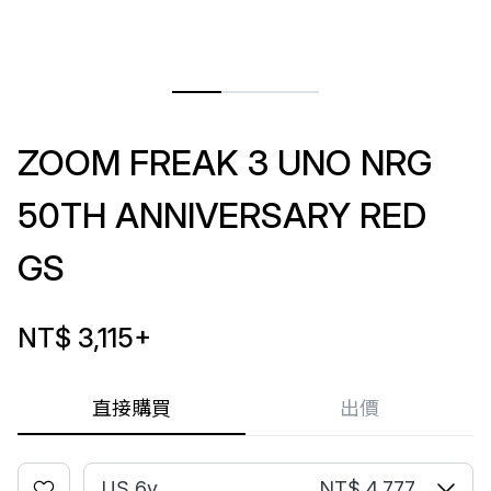
ZOOM FREAK 3 UNO NRG
50TH ANNIVERSARY RED
GS
NT$ 3,115
+
直接購買
出價
US 6y
NT$ 4,777