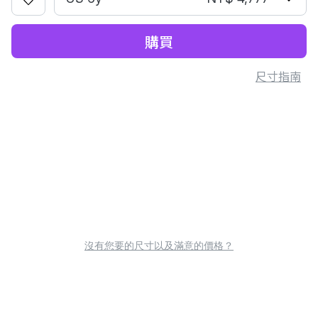
購買
尺寸指南
沒有您要的尺寸以及滿意的價格？