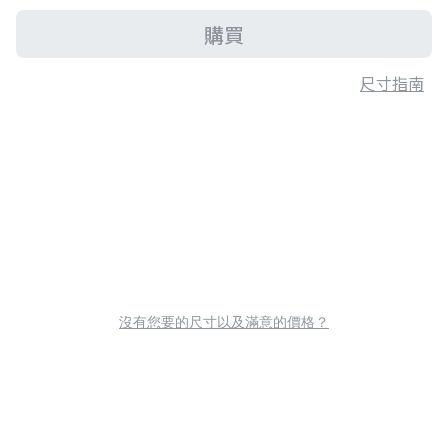
購買
尺寸指南
沒有您要的尺寸以及滿意的價格？