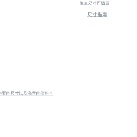
尚無尺寸可購買
尺寸指南
您要的尺寸以及滿意的價格？