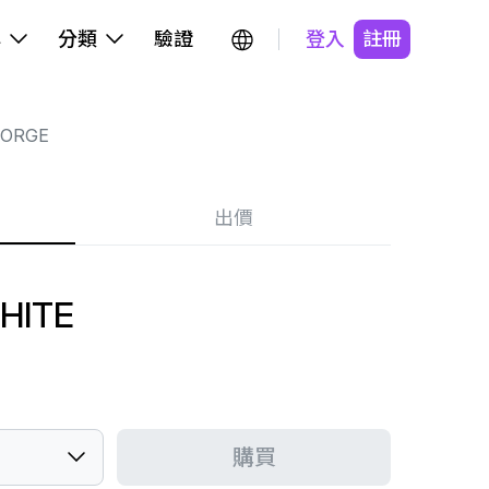
牌
分類
驗證
登入
註冊
EORGE
出價
HITE
購買