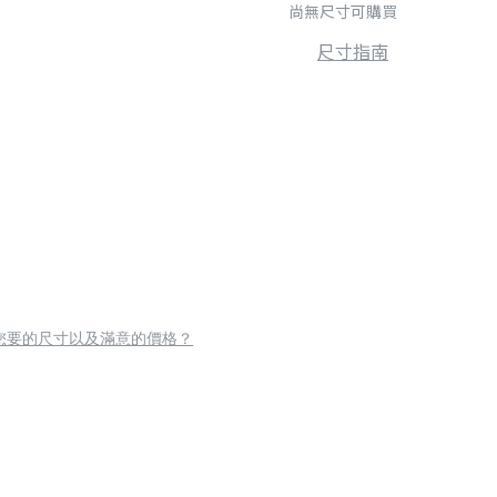
尚無尺寸可購買
尺寸指南
您要的尺寸以及滿意的價格？