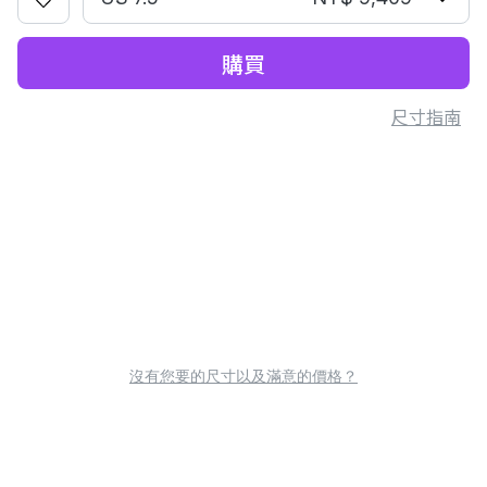
購買
尺寸指南
沒有您要的尺寸以及滿意的價格？