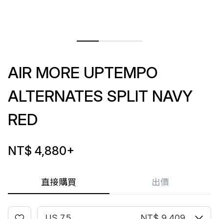
AIR MORE UPTEMPO
ALTERNATES SPLIT NAVY
RED
NT$ 4,880
+
直接購買
出價
US 7.5
NT$ 9,409