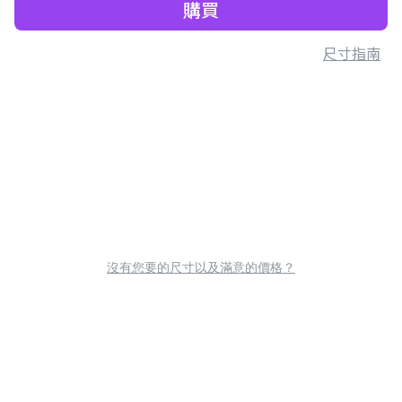
購買
尺寸指南
沒有您要的尺寸以及滿意的價格？