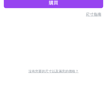
購買
尺寸指南
沒有您要的尺寸以及滿意的價格？