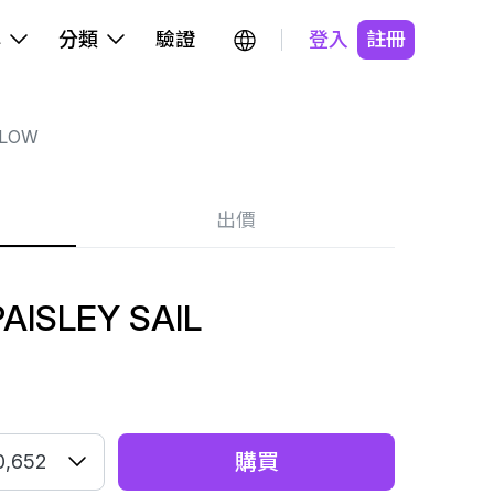
牌
分類
驗證
登入
註冊
 LOW
出價
AISLEY SAIL
購買
0,652